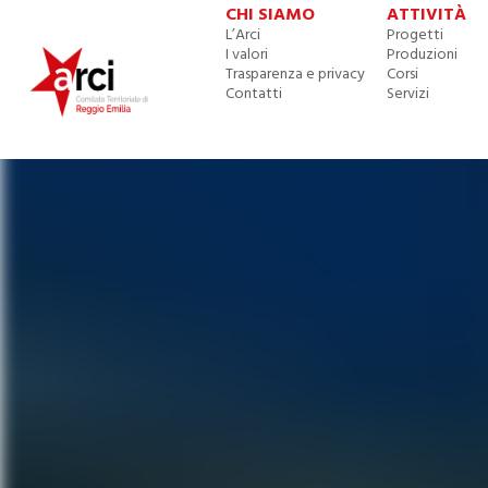
CHI SIAMO
ATTIVITÀ
L’Arci
Progetti
I valori
Produzioni
Trasparenza e privacy
Corsi
Contatti
Servizi