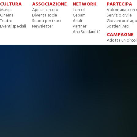
CULTURA
ASSOCIAZIONE
NETWORK
PARTECIPA
Musica
Apri un circolo
I circoli
Volontariato in 
Cinema
Diventa sociə
Cepam
Servizio civile
Teatro
Sconti per i soci
Anafi
Giovani protago
Eventi speciali
Newsletter
Partner
Sostieni Arci
Arci Solidarietà
CAMPAGNE
Adotta un circo