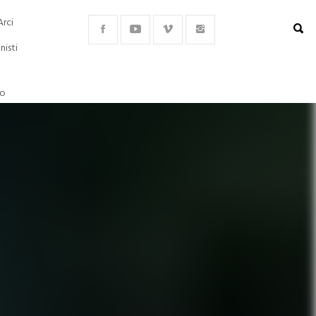
Arci
nisti
lo