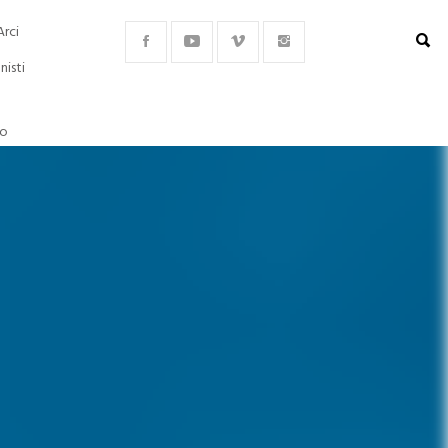
Arci
nisti
lo