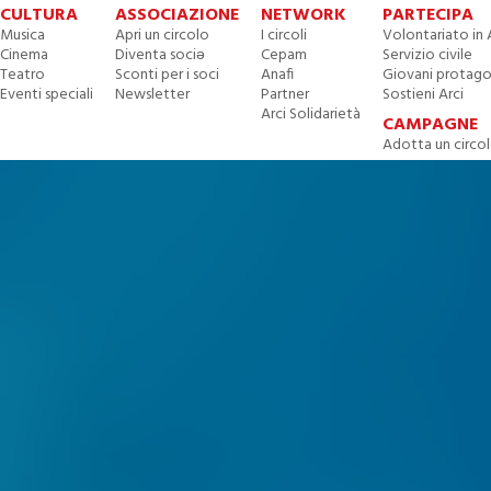
CULTURA
ASSOCIAZIONE
NETWORK
PARTECIPA
Musica
Apri un circolo
I circoli
Volontariato in 
Cinema
Diventa sociə
Cepam
Servizio civile
Teatro
Sconti per i soci
Anafi
Giovani protago
Eventi speciali
Newsletter
Partner
Sostieni Arci
Arci Solidarietà
CAMPAGNE
Adotta un circo