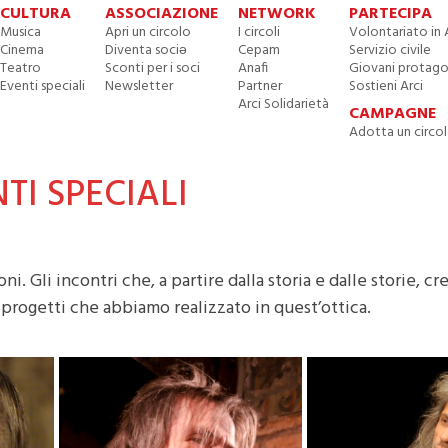
CULTURA
ASSOCIAZIONE
NETWORK
PARTECIPA
Musica
Apri un circolo
I circoli
Volontariato in 
Cinema
Diventa sociə
Cepam
Servizio civile
Teatro
Sconti per i soci
Anafi
Giovani protago
Eventi speciali
Newsletter
Partner
Sostieni Arci
Arci Solidarietà
CAMPAGNE
Adotta un circo
TI SPECIALI
ioni. Gli incontri che, a partire dalla storia e dalle storie, c
 progetti che abbiamo realizzato in quest’ottica.