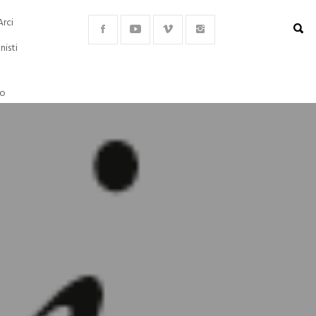
Arci
nisti
lo