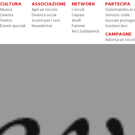
CULTURA
ASSOCIAZIONE
NETWORK
PARTECIPA
Musica
Apri un circolo
I circoli
Volontariato in 
Cinema
Diventa sociə
Cepam
Servizio civile
Teatro
Sconti per i soci
Anafi
Giovani protago
Eventi speciali
Newsletter
Partner
Sostieni Arci
Arci Solidarietà
CAMPAGNE
Adotta un circo