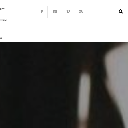
Arci
nisti
lo