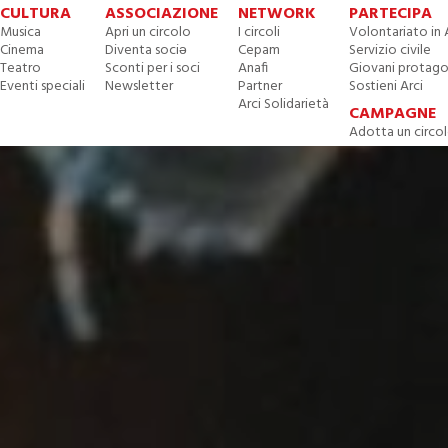
CULTURA
ASSOCIAZIONE
NETWORK
PARTECIPA
Musica
Apri un circolo
I circoli
Volontariato in 
Cinema
Diventa sociə
Cepam
Servizio civile
Teatro
Sconti per i soci
Anafi
Giovani protago
Eventi speciali
Newsletter
Partner
Sostieni Arci
Arci Solidarietà
CAMPAGNE
Adotta un circo