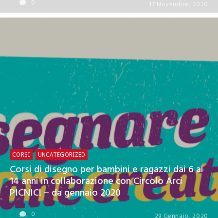
0
17 Novembre, 2020
CORSI
UNCATEGORIZED
Corsi di disegno per bambini e ragazzi dai 6 ai
14 anni in collaborazione con Circolo Arci
PICNIC! – da gennaio 2020
0
29 Gennaio, 2020