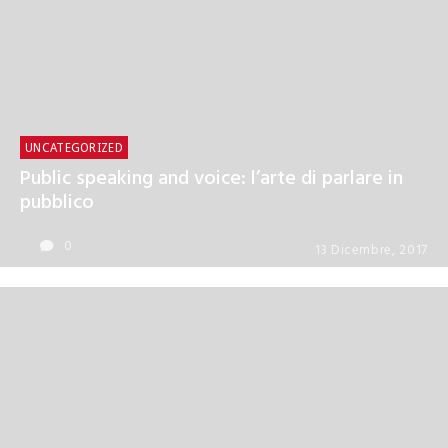
UNCATEGORIZED
UNCATEGORIZED
Archivio newsletter
Public speaking and voice: l’arte di parlare in
pubblico
0
13 Dicembre, 2017
0
13 Dicembre, 2017