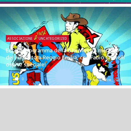
ASSOCIAZIONE
UNCATEGORIZED
Ecco il programma della 63a Mostra mercato
del Fumetto a Reggio Emilia, con Fabio Civitelli
ospite speciale!
0
27 Novembre, 2019