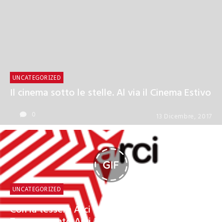
UNCATEGORIZED
Il cinema sotto le stelle. Al via il Cinema Estivo
0
13 Dicembre, 2017
UNCATEGORIZED
Con la tessera Arci 61UNODINOI.