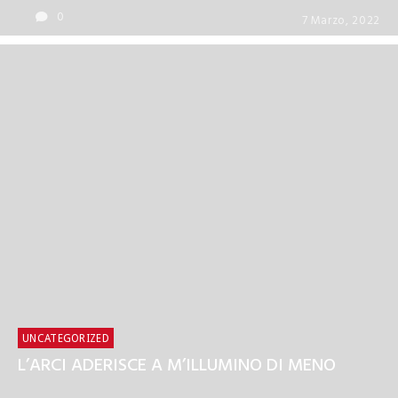
0
7 Marzo, 2022
CORSI
UNCATEGORIZED
Corsi brevi online di lingue
UNCATEGORIZED
L’ARCI ADERISCE A M’ILLUMINO DI MENO