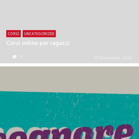
CORSI
UNCATEGORIZED
Corsi online per ragazzi
0
17 Novembre, 2020