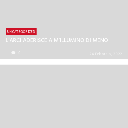
CORSI
UNCATEGORIZED
Corsi brevi online di lingue
UNCATEGORIZED
L’ARCI ADERISCE A M’ILLUMINO DI MENO
0
24 Febbraio, 2022
0
7 Settembre, 2021