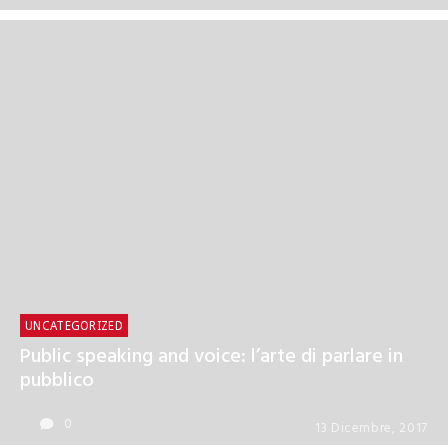
UNCATEGORIZED
UNCATEGORIZED
Archivio newsletter
Public speaking and voice: l’arte di parlare in
pubblico
0
13 Dicembre, 2017
0
13 Dicembre, 2017