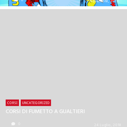
0
27 Novembre, 2019
CORSI
UNCATEGORIZED
CORSI DI FUMETTO A GUALTIERI
0
24 Luglio, 2018