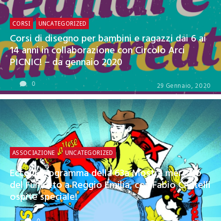
CORSI
UNCATEGORIZED
Corsi di disegno per bambini e ragazzi dai 6 ai
14 anni in collaborazione con Circolo Arci
PICNIC! – da gennaio 2020
0
29 Gennaio, 2020
ASSOCIAZIONE
UNCATEGORIZED
Ecco il programma della 63a Mostra mercato
del Fumetto a Reggio Emilia, con Fabio Civitelli
ospite speciale!