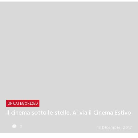
UNCATEGORIZED
Ritorna il cinema estivo
UNCATEGORIZED
Il cinema sotto le stelle. Al via il Cinema Estivo
0
13 Dicembre, 2017
0
13 Dicembre, 2017