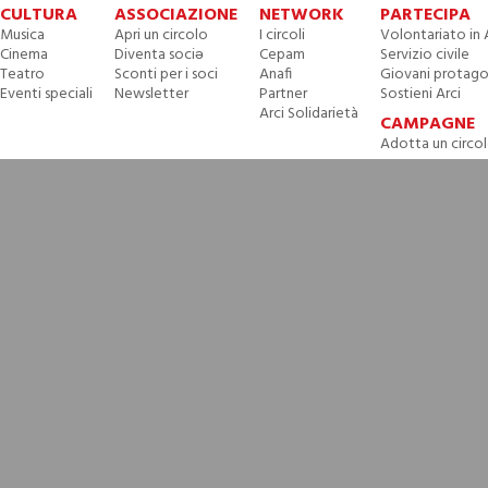
CULTURA
ASSOCIAZIONE
NETWORK
PARTECIPA
Musica
Apri un circolo
I circoli
Volontariato in 
Cinema
Diventa sociə
Cepam
Servizio civile
Teatro
Sconti per i soci
Anafi
Giovani protago
Eventi speciali
Newsletter
Partner
Sostieni Arci
Arci Solidarietà
CAMPAGNE
Adotta un circo