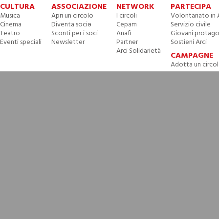
CULTURA
ASSOCIAZIONE
NETWORK
PARTECIPA
Musica
Apri un circolo
I circoli
Volontariato in 
Cinema
Diventa sociə
Cepam
Servizio civile
Teatro
Sconti per i soci
Anafi
Giovani protago
Eventi speciali
Newsletter
Partner
Sostieni Arci
Arci Solidarietà
CAMPAGNE
Adotta un circo