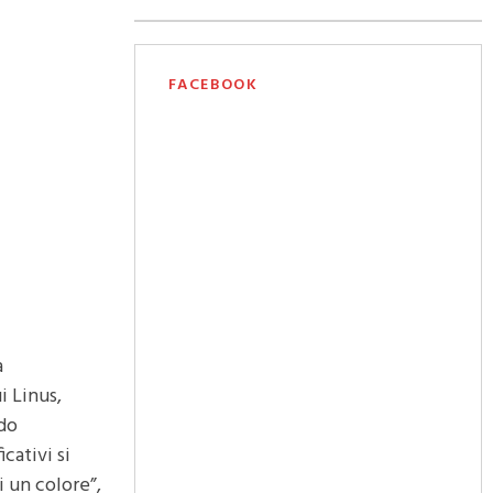
FACEBOOK
a
i Linus,
ndo
icativi si
i un colore”,