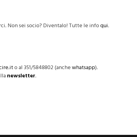
Arci. Non sei socio? Diventalo! Tutte le info
qui
.
ire.it
o al 351/5848802 (anche
whatsapp
).
alla
newsletter
.