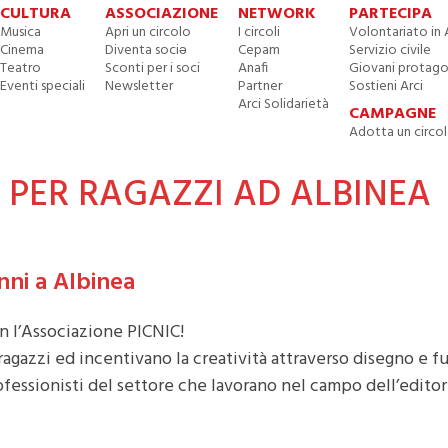
CULTURA
ASSOCIAZIONE
NETWORK
PARTECIPA
Musica
Apri un circolo
I circoli
Volontariato in 
Cinema
Diventa sociə
Cepam
Servizio civile
Teatro
Sconti per i soci
Anafi
Giovani protago
Eventi speciali
Newsletter
Partner
Sostieni Arci
Arci Solidarietà
CAMPAGNE
Adotta un circo
 PER RAGAZZI AD ALBINEA
anni a Albinea
n l’Associazione PICNIC!
 ragazzi ed incentivano la creatività attraverso disegno e 
ofessionisti del settore che lavorano nel campo dell’editor