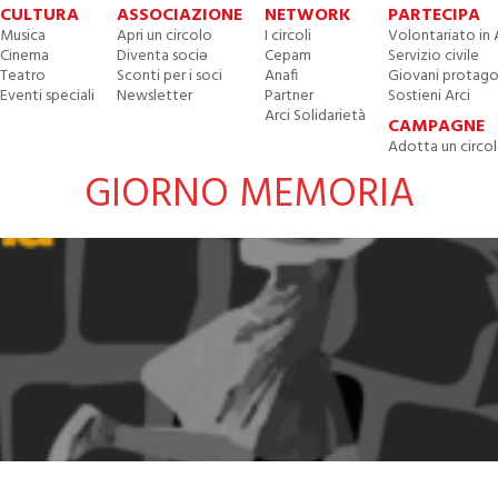
CULTURA
ASSOCIAZIONE
NETWORK
PARTECIPA
Musica
Apri un circolo
I circoli
Volontariato in 
Cinema
Diventa sociə
Cepam
Servizio civile
Teatro
Sconti per i soci
Anafi
Giovani protago
Eventi speciali
Newsletter
Partner
Sostieni Arci
Arci Solidarietà
CAMPAGNE
Adotta un circo
GIORNO MEMORIA