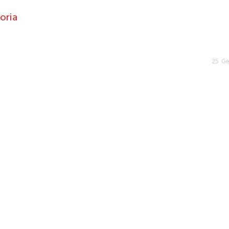
oria
25 G