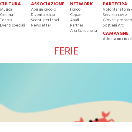
CULTURA
ASSOCIAZIONE
NETWORK
PARTECIPA
Musica
Apri un circolo
I circoli
Volontariato in 
Cinema
Diventa sociə
Cepam
Servizio civile
Teatro
Sconti per i soci
Anafi
Giovani protago
Eventi speciali
Newsletter
Partner
Sostieni Arci
Arci Solidarietà
CAMPAGNE
Adotta un circo
FERIE