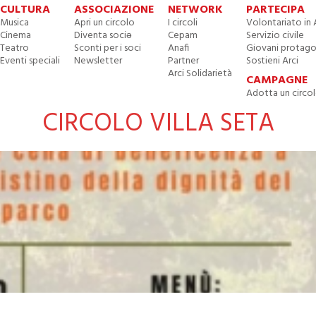
CULTURA
ASSOCIAZIONE
NETWORK
PARTECIPA
Musica
Apri un circolo
I circoli
Volontariato in 
Cinema
Diventa sociə
Cepam
Servizio civile
Teatro
Sconti per i soci
Anafi
Giovani protago
Eventi speciali
Newsletter
Partner
Sostieni Arci
Arci Solidarietà
CAMPAGNE
Adotta un circo
CIRCOLO VILLA SETA