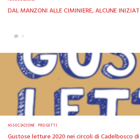
DAL MANZONI ALLE CIMINIERE, ALCUNE INIZIA
0
ASSOCIAZIONE
PROGETTI
Gustose letture 2020 nei circoli di Cadelbosco d