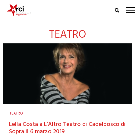
TEATRO
TEATRO
Lella Costa a L’Altro Teatro di Cadelbosco di
Sopra il 6 marzo 2019